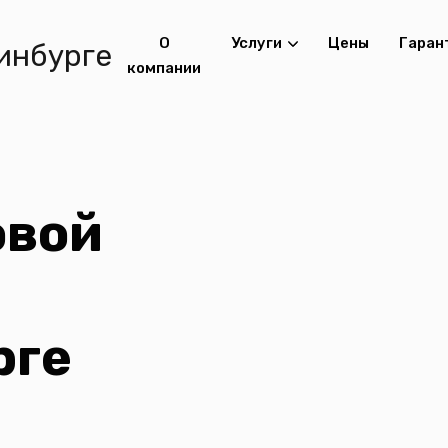
О
Услуги
Цены
Гаран
компании
овой
рге