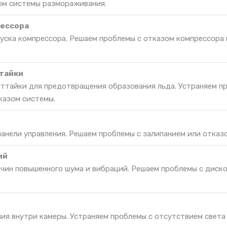
ом системы размораживания.
рессора
пуска компрессора. Решаем проблемы с отказом компрессора 
тайки
оттайки для предотвращения образования льда. Устраняем п
казом системы.
панели управления. Решаем проблемы с залипанием или отказо
ий
ичин повышенного шума и вибраций. Решаем проблемы с дис
ия внутри камеры. Устраняем проблемы с отсутствием света 