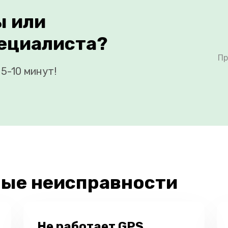
ы или
ециалиста?
Пр
5-10 минут!
ые неисправности
Не работает GPS