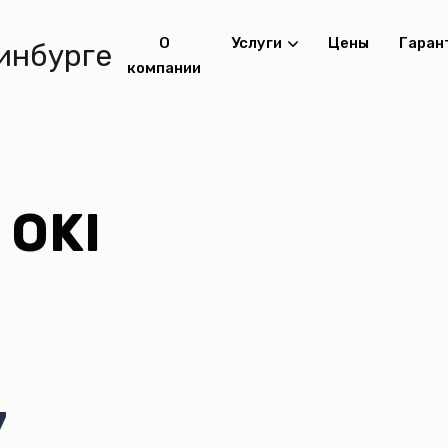
О
Услуги
Цены
Гаран
компании
 OKI
7