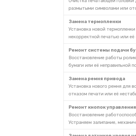
Очистка печатающей головки д
размытыми символами или отс
Замена термопленки
Установка новой термопленки
некорректной печатью или её
Ремонт системы подачи бу
Восстановление работы ролик
бумаги или её неправильной п
Замена ремня привода
Установка нового ремня для 
отказом печати или её нестаб
Ремонт кнопок управления
Восстановление работоспособ
Устраняем залипание, механич
Замена датчиков уровня ч