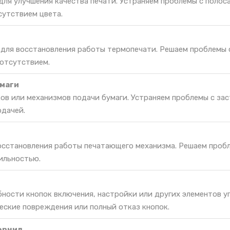
ля улучшения качества печати. Устраняем проблемы с полос
утствием цвета.
 для восстановления работы термопечати. Решаем проблемы 
 отсутствием.
маги
ов или механизмов подачи бумаги. Устраняем проблемы с за
одачей.
восстановления работы печатающего механизма. Решаем проб
ильностью.
ности кнопок включения, настройки или других элементов у
еские повреждения или полный отказ кнопок.
ернил