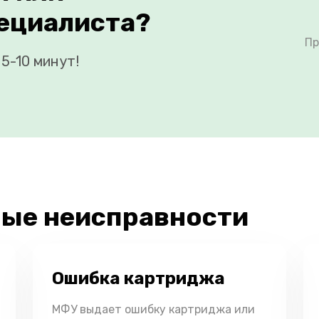
ециалиста?
Пр
5-10 минут!
ые неисправности
Ошибка картриджа
МФУ выдает ошибку картриджа или