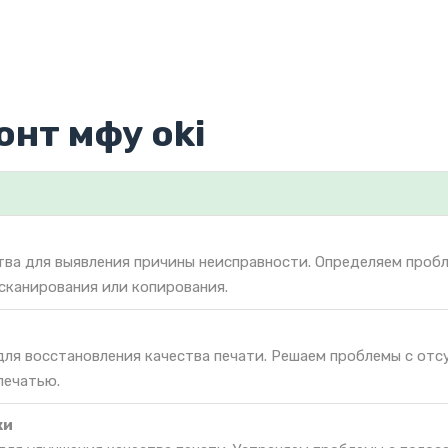
онт мфу oki
тва для выявления причины неисправности. Определяем проб
 сканирования или копирования.
для восстановления качества печати. Решаем проблемы с от
печатью.
ки