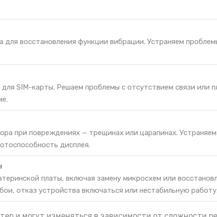
а для восстановления функции вибрации. Устраняем проблем
 для SIM-карты. Решаем проблемы с отсутствием связи или 
ме.
сора при повреждениях — трещинах или царапинах. Устраняем
ботоспособность дисплея.
ы
атеринской платы, включая замену микросхем или восстанов
бои, отказ устройства включаться или нестабильную работу
тер и могут изменяться в зависимости от сложности р