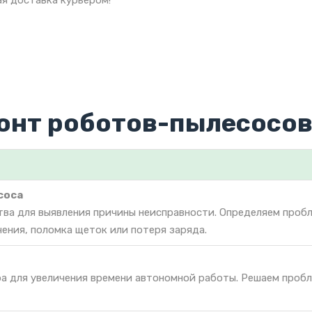
я доставка курьером!
онт роботов-пылесосов
соса
тва для выявления причины неисправности. Определяем проб
чения, поломка щеток или потеря заряда.
ра для увеличения времени автономной работы. Решаем проб