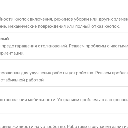
ности кнопок включения, режимов уборки или других элеме
ние, механические повреждения или полный отказ кнопок.
твий
я предотвращения столкновений. Решаем проблемы с частым
ориентации.
 прошивки для улучшения работы устройства. Решаем пробле
естабильной работой.
сстановления мобильности. Устраняем проблемы с застреван
дания жидкости на устройство. Работаем с случаями залити