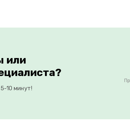
ы или
ециалиста?
Пр
5-10 минут!