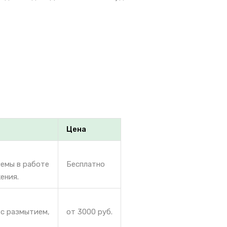
Цена
лемы в работе
Бесплатно
ения.
 с размытием,
от 3000 руб.