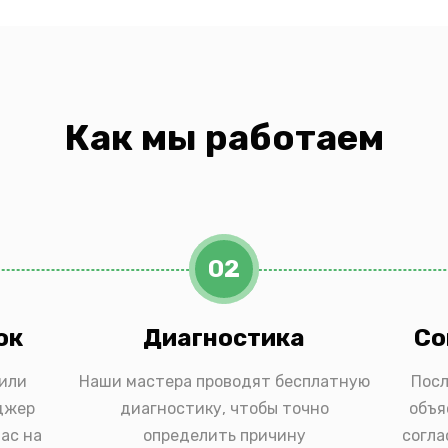
Как мы работаем
02
ок
Диагностика
Со
 или
Наши мастера проводят бесплатную
Посл
джер
диагностику, чтобы точно
объя
ас на
определить причину
согла