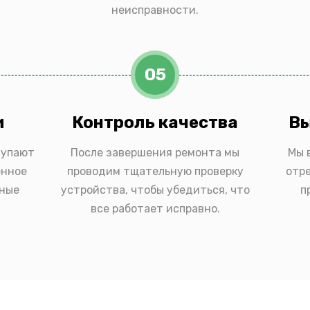
неисправности.
05
и
Контроль качества
Вы
тупают
После завершения ремонта мы
Мы 
енное
проводим тщательную проверку
отр
ьные
устройства, чтобы убедиться, что
п
все работает исправно.