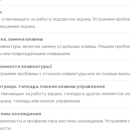
ы
 отвечающего за работу подсветки экрана. Устраняем пробл
ерцанием экрана.
ка, замена клавиш
лавиатуры, включая замену отдельных клавиш. Решаем пробл
 или поврежденными клавишами.
тоимости клавиатуры)
траняем проблемы с отказом клавиатуры или её полным выхо
атрицы, тачпада, панели клавиш управления
твечающих за работу экрана, тачпада и других элементов уп
рана, тачпада или кнопок управления.
темы охлаждения
термопасты и профилактика системы охлаждения. Устраняем п
ости.