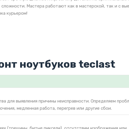
 сложности. Мастера работают как в мастерской, так и с вы
ка курьером!
онт ноутбуков teclast
тва для выявления причины неисправности. Определяем проб
ючения, медленная работа, перегрев или другие сбои.
иях (трещины, битые пиксели), отсутствии изображения или