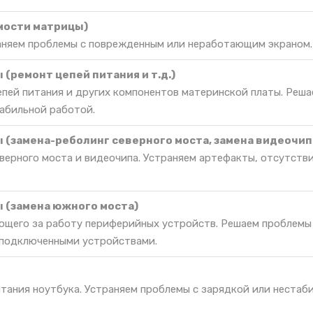
мости матрицы)
раняем проблемы с поврежденным или неработающим экраном.
(ремонт цепей питания и т.д.)
епей питания и других компонентов материнской платы. Реш
табильной работой.
 (замена-реболинг северного моста, замена видеочип
верного моста и видеочипа. Устраняем артефакты, отсутств
 (замена южного моста)
ющего за работу периферийных устройств. Решаем проблемы
 подключенными устройствами.
итания ноутбука. Устраняем проблемы с зарядкой или нестаб