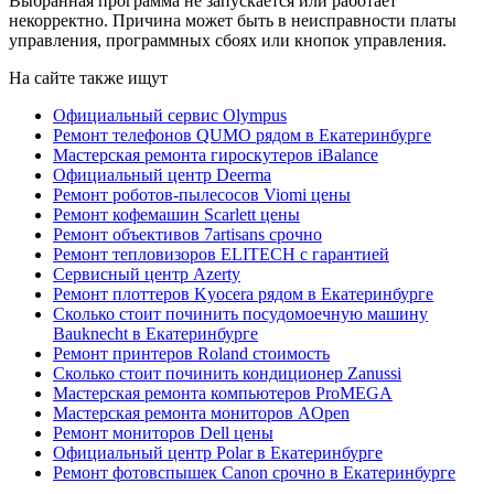
Выбранная программа не запускается или работает
некорректно. Причина может быть в неисправности платы
управления, программных сбоях или кнопок управления.
На сайте также ищут
Официальный сервис Olympus
Ремонт телефонов QUMO рядом в Екатеринбурге
Мастерская ремонта гироскутеров iBalance
Официальный центр Deerma
Ремонт роботов-пылесосов Viomi цены
Ремонт кофемашин Scarlett цены
Ремонт объективов 7artisans срочно
Ремонт тепловизоров ELITECH с гарантией
Сервисный центр Azerty
Ремонт плоттеров Kyocera рядом в Екатеринбурге
Сколько стоит починить посудомоечную машину
Bauknecht в Екатеринбурге
Ремонт принтеров Roland стоимость
Сколько стоит починить кондиционер Zanussi
Мастерская ремонта компьютеров ProMEGA
Мастерская ремонта мониторов AOpen
Ремонт мониторов Dell цены
Официальный центр Polar в Екатеринбурге
Ремонт фотовспышек Canon срочно в Екатеринбурге