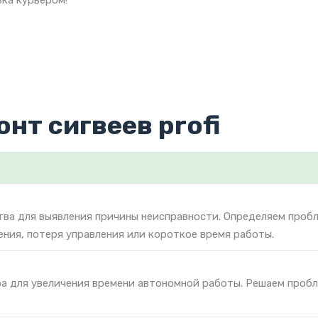
ка курьером!
нт сигвеев profi
тва для выявления причины неисправности. Определяем проб
чения, потеря управления или короткое время работы.
ра для увеличения времени автономной работы. Решаем проб